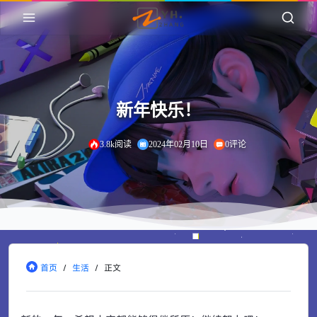
新年快乐！
3.8k阅读
2024年02月10日
0评论
首页
/
生活
/
正文