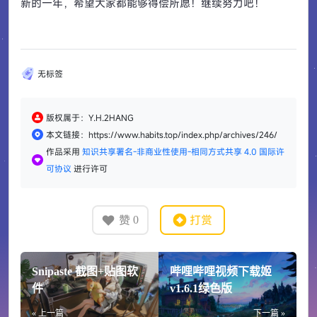
新的一年，希望大家都能够得偿所愿！
继续努力吧！
无标签
版权属于：Y.H.2HANG
本文链接：https://www.habits.top/index.php/archives/246/
作品采用
知识共享署名-非商业性使用-相同方式共享 4.0 国际许
可协议
进行许可
赞
打赏
0
Snipaste 截图+贴图软
哔哩哔哩视频下载姬
件
v1.6.1绿色版
« 上一篇
下一篇 »