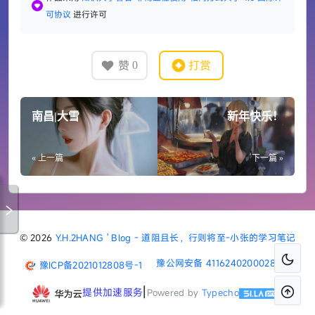
可协议
进行许可
赞
打赏
0
南昌|大雪
新年快乐！
« 上一篇
下一篇 »
© 2026
Y.H.2HANG ' Blog - 道阻且长，行则将至-小张的学习笔记
豫公网安备 41162402000287号
豫ICP备2021012808号-1
|
提供加速服务
Powered by
Typecho