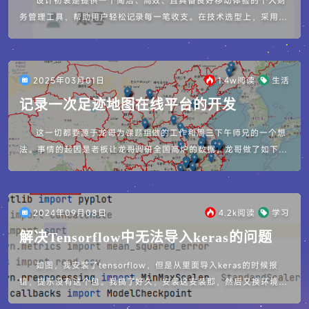
设计初衷是提供一个简洁、高效、且具备良好移动体验的个人财
务管理工具，帮助用户轻松记录每一笔收支。在技术选型上，采用了
轻量级的Web架构，后端基于PHP语言和PDO进行数据库操作。前
端充分利用Bo...
2025年03月01日
1.4w
阅读
生活
记录一次足迹地图在线平台的开发
这一切都要源于龙哥为课题组做的工作和周三下午师兄的一个想
法。事情的起因是老板让龙哥调研全国高炉的数据，龙哥做了如下ht
ml网页。然后师兄觉得这个很好，提出了旅行相册的想法并用pytho
n搓了一个...
2024年09月08日
4.2k
阅读
学习
解决Tensorflow中无法导入keras的问题
如图，我安装了tensorflow，但是从里面导入keras的时候报
错，提示没有这个包。我搞了好久，安装这安装那，然后又换环境，
最后发现问题出现原因是在tensorflow与keras之间多了一...