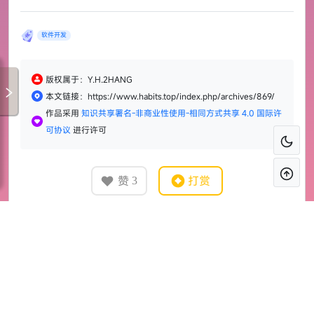
软件开发
版权属于：Y.H.2HANG
本文链接：https://www.habits.top/index.php/archives/869/
作品采用
知识共享署名-非商业性使用-相同方式共享 4.0 国际许
可协议
进行许可
赞
打赏
3
作词 : 李宗盛
SimpleAdmin Pro |
景德镇 | 千年瓷都，万
作曲 : 李宗盛
Typecho后台美化插件
年窑火
狼人制作
你我皆凡人
« 上一篇
下一篇 »
生在人世间
终日奔波苦
一刻不得闲