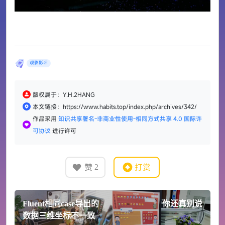
观影影评
版权属于：Y.H.2HANG
本文链接：https://www.habits.top/index.php/archives/342/
作品采用
知识共享署名-非商业性使用-相同方式共享 4.0 国际许
可协议
进行许可
赞
打赏
2
Fluent相同case导出的
你还真别说
数据三维坐标不一致