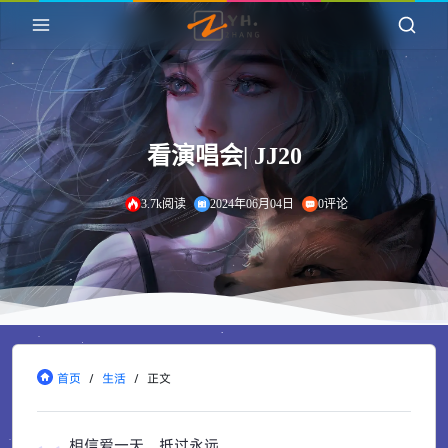
看演唱会| JJ20
3.7k阅读
2024年06月04日
0评论
首页
/
生活
/
正文
相信爱一天，抵过永远。